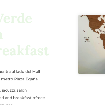
Verde
a
eakfast
ntra al lado del Mall
 metro Plaza Egaña.
, jacuzzi, salón
ed and breakfast ofrece