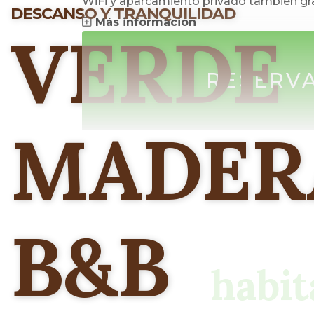
WiFi y aparcamiento privado también gra
DESCANSO Y TRANQUILIDAD
Más información
VERDE
En el Verde Madera Bed & Breakfast se
continental diario.
RESERV
Contamos con jardín y una hermosa amb
MADER
B&B
habi