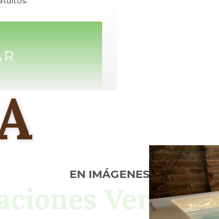
tuitos.
rvimos un desayuno
AR
ientación sureña.
A
EN IMÁGENES
taciones Verde M